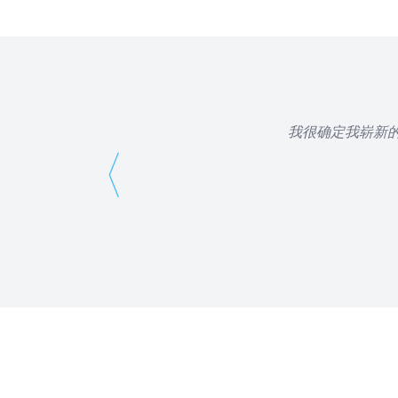
我很确定我崭新的 i
⟨