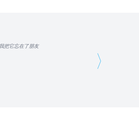
下发现我把它忘在了朋友
⟩